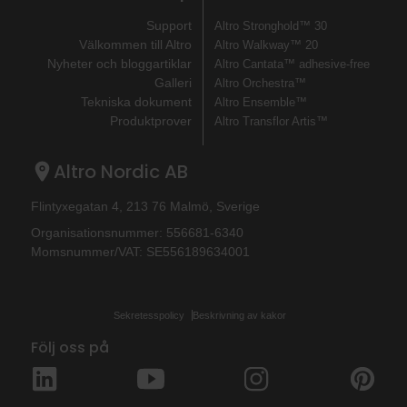
Support
Altro Stronghold™ 30
Välkommen till Altro
Altro Walkway™ 20
Nyheter och bloggartiklar
Altro Cantata™ adhesive‐free
Galleri
Altro Orchestra™
Tekniska dokument
Altro Ensemble™
Produktprover
Altro Transflor Artis™
Altro Nordic AB
Flintyxegatan 4, 213 76 Malmö, Sverige
Organisationsnummer: 556681-6340
Momsnummer/VAT: SE556189634001
Sekretesspolicy
Beskrivning av kakor
Följ oss på