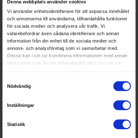
Denna webbplats använder cookies
Vi använder enhetsidentifierare för att anpassa innehållet
och annonserna till användarna, tillhandahålla funktioner
för sociala medier och analysera vår trafik. Vi
vidarebefordrar även sådana identifierare och annan
information från din enhet till de sociala medier och
annons- och analysföretag som vi samarbetar med.
Dessa kan i sin tur kombinera informationen med annan
Spara tid
information som du har tillhandahållit eller som de har
samlat in när du har använt deras tjänster.
Med vår tjänst för förskurna golv är tiden för att mäta och
skära golv – samt det extra utrymme som behövs – ett
Samtyckesval
minne blott. Dina golv levereras i praktiska mindre delar i
Nödvändig
individuella rullar, för enklare hantering. När de har rullats ut
och acklimatiserats, är det bara att torrpassa delarna på
Inställningar
plats, trimma vid behov, och sedan fästa, rulla och svetsa.
Spara avfall – och rädda
Statistik
planeten