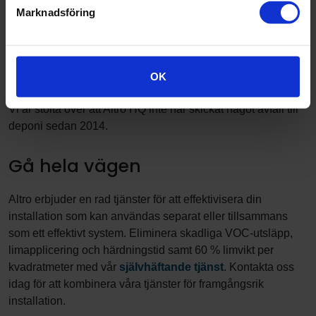
Marknadsföring
Vi är stolta över att hjälpa dig att spela din roll för att minska
avfallet i din fordonsmontering. Vi har utvecklat vår interna
skärteknologi så att spill och avfall är minimala – och i
Storbritannien går även dessa in i vårt interna
OK
återvinningssystem för att undvika att de hamnar på deponi.
Vi är stolta över att Altro HQ inte har skickat något avfall till
deponi sedan 2014.
Gå hela vägen
Altro erbjuder en rad tjänster för att effektivisera din
installation som kan användas separat eller tillsammans
som ett effektivt system. Eliminera skadliga VOC-utsläpp,
limapplicering och härdningstid samt 60 % limvikt per
kvadratmeter med vår
självhäftande tjänst
. Kontakta oss
idag för att kombinera våra tjänster för framgångsrik
installation.