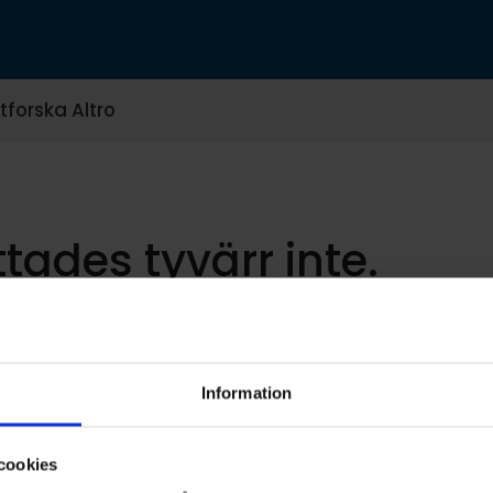
tforska Altro
ttades tyvärr inte.
Information
cookies