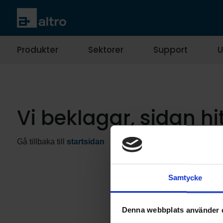
Produkter
Sektorer
Support
U
Vi beklagar, sidan hi
Gå tillbaka till
startsidan
Samtycke
Denna webbplats använder 