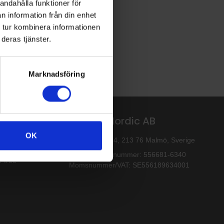
andahålla funktioner för
n information från din enhet
 tur kombinera informationen
deras tjänster.
Marknadsföring
Altro Nordic AB
OK
Flintyxegatan 4, 213 76 Malmö, Sverige
Organisationsnummer: 556681-6340
‐free
Momsnummer/VAT: SE556189634001