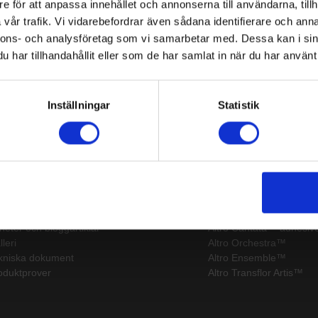
e för att anpassa innehållet och annonserna till användarna, tillh
vår trafik. Vi vidarebefordrar även sådana identifierare och anna
nnons- och analysföretag som vi samarbetar med. Dessa kan i sin
har tillhandahållit eller som de har samlat in när du har använt 
Inställningar
Statistik
itemap
Senaste
pport
Altro Stronghold™ 30
lkommen till Altro
Altro Walkway™ 20
heter och bloggartiklar
Altro Cantata™ adhesive
leri
Altro Orchestra™
kniska dokument
Altro Ensemble™
oduktprover
Altro Transflor Artis™