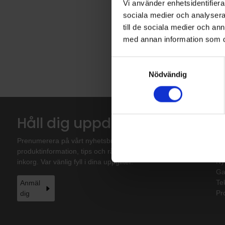
Vi använder enhetsidentifierar
sociala medier och analysera 
till de sociala medier och a
med annan information som du 
Samtyckesval
Nödvändig
Håll dig uppdaterad!
S
Su
Prenumerera på vårt nyhetsbrev. Få nyheter,
Vä
produktinformation, tips och råd direkt i din
Ny
inkorg. Var vänlig fyll i dina uppgifter.
Gal
Te
Anmäl
Pr
dig