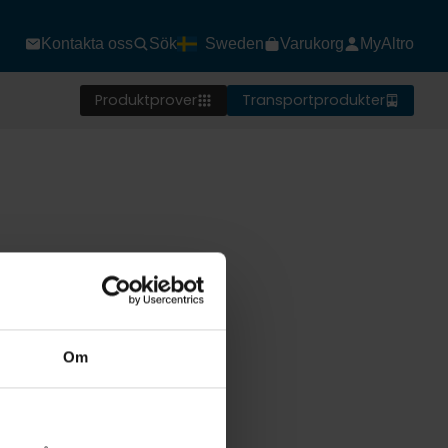
Kontakta oss
Sök
Sweden
Varukorg
MyAltro
Produktprover
Transportprodukter
Om