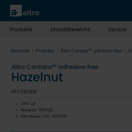
Produkte
Einsatzbereiche
Service
Startseite
Produkte
Altro Cantata™ adhesive‐free
H
Altro Cantata™ adhesive‐free
Hazelnut
AFP282009
LRV: 18
Weldrod: WR418
AltroMastic 100: A1M239