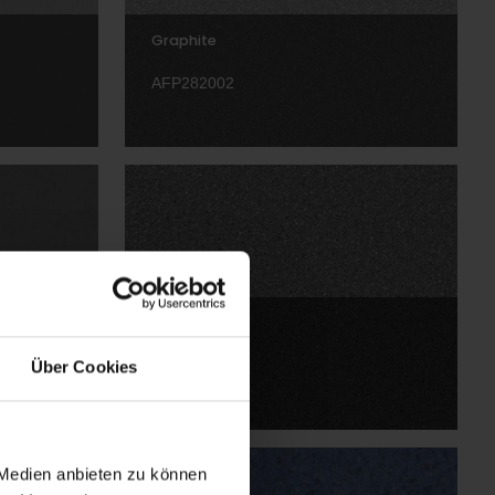
Graphite
AFP282002
True Grit
AFP282001
Über Cookies
 Medien anbieten zu können