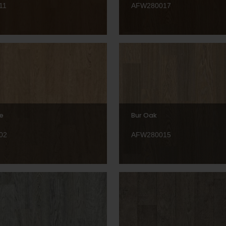
11
AFW280017
e
Bur Oak
02
AFW280015