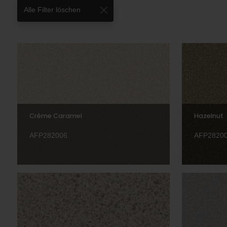
Alle Filter löschen
Crème Caramel
Hazelnut
AFP282006
AFP2820