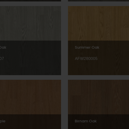
 Oak
Summer Oak
07
AFW280005
ple
Birnam Oak