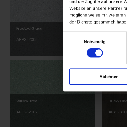
und die Zugriffe auf unsere 
Website an unsere Partner fü
möglicherweise mit weiteren
der Dienste gesammelt habe
Frosted Glass
Bluefin
Einwilligungsauswahl
AFP282005
AFC2810
Notwendig
Ablehnen
Willow Tree
Dusky Che
AFP282007
AFW2800