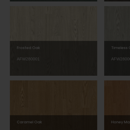
Frosted Oak
Timeless
AFW280001
AFW2800
Caramel Oak
Honey Ma