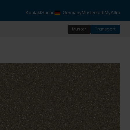
Kontakt
Suche
Germany
Musterkorb
MyAltro
Muster
Transport