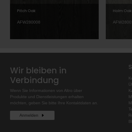
Pitch Oak
Holm Oak
AFW280008
AFW2800
S
Wir bleiben in
Verbindung
K
Ü
Wenn Sie Informationen von Altro über
K
Produkte und Dienstleistungen erhalten
M
möchten, geben Sie bitte Ihre Kontaktdaten an.
M
T
Anmelden
R
B