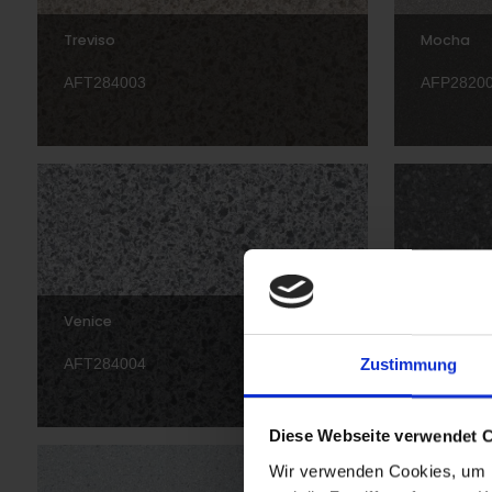
Treviso
Mocha
AFT284003
AFP2820
Venice
Rome
AFT284004
AFT2840
Zustimmung
Diese Webseite verwendet 
Wir verwenden Cookies, um I