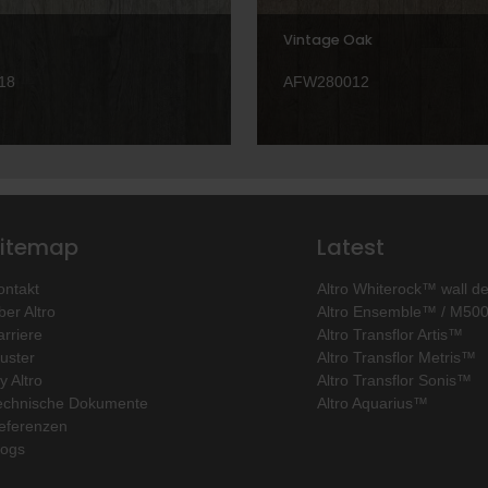
Vintage Oak
18
AFW280012
itemap
Latest
ontakt
Altro Whiterock™ wall d
ber Altro
Altro Ensemble™ / M50
arriere
Altro Transflor Artis™
uster
Altro Transflor Metris™
y Altro
Altro Transflor Sonis™
echnische Dokumente
Altro Aquarius™
eferenzen
logs