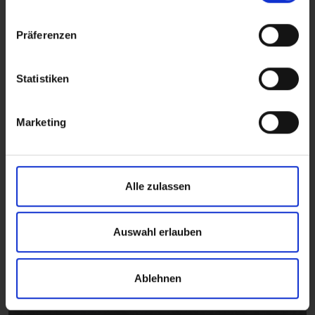
Gospel
CH2821U
Präferenzen
Statistiken
Marketing
Chant
Alle zulassen
CH2814U
Auswahl erlauben
Ablehnen