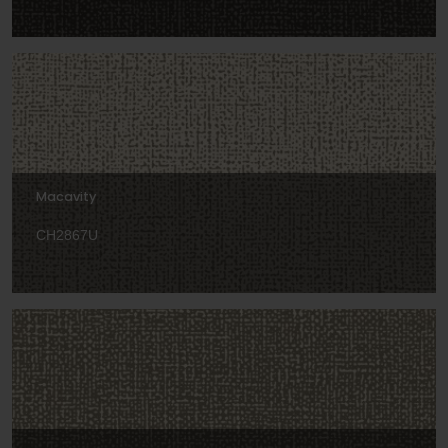
Macavity
CH2867U