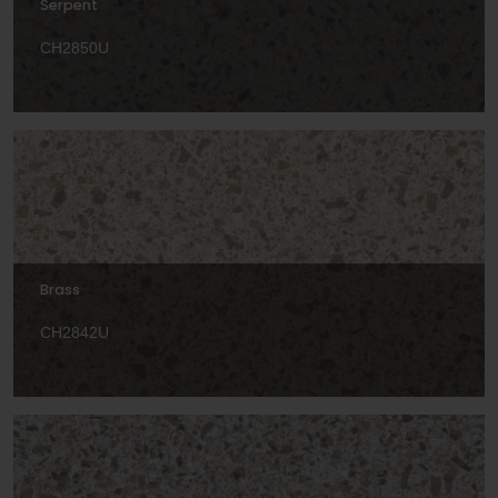
Serpent
CH2850U
Brass
CH2842U