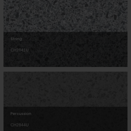
String
CH2841U
Percussion
CH2844U