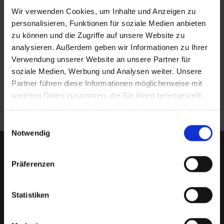
Wir verwenden Cookies, um Inhalte und Anzeigen zu
personalisieren, Funktionen für soziale Medien anbieten
zu können und die Zugriffe auf unsere Website zu
analysieren. Außerdem geben wir Informationen zu Ihrer
Verwendung unserer Website an unsere Partner für
soziale Medien, Werbung und Analysen weiter. Unsere
Partner führen diese Informationen möglicherweise mit
Küche
weiteren Daten zusammen, die Sie ihnen bereitgestellt
haben oder die sie im Rahmen Ihrer Nutzung der Dienste
gesammelt haben.
Einwilligungsauswahl
Notwendig
Wir bleiben in Verbindung
Präferenzen
Wenn Sie Informationen von Altro über Produkte und
Dienstleistungen erhalten möchten, geben Sie bitte Ihre
Statistiken
Kontaktdaten an.
Anmelden