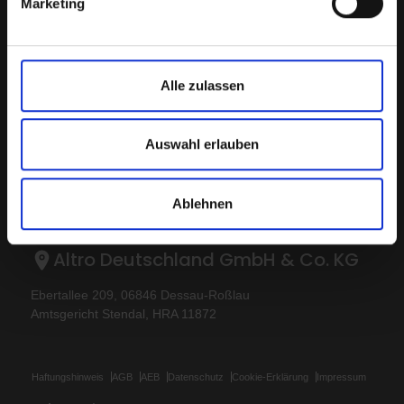
Marketing
Sitemap
Latest
Kontakt
Altro Whiterock™ wall designs
Alle zulassen
Über Altro
Altro Ensemble™ / M500
Karriere
Altro Transflor Artis™
Muster
Altro Transflor Metris™
Auswahl erlauben
My Altro
Altro Transflor Sonis™
Technische Dokumente
Altro Aquarius™
Referenzen
Ablehnen
Blogs
Altro Deutschland GmbH & Co. KG
Ebertallee 209, 06846 Dessau-Roßlau
Amtsgericht Stendal, HRA 11872
Haftungshinweis
AGB
AEB
Datenschutz
Cookie-Erklärung
Impressum