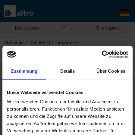
Bauwesen
Transport
Startseite
Technische Dokumente
Breadcrumb.altro-cantata-adhesive-free-
ausschreibungsempfehlung
Zustimmung
Details
Über Cookies
Altro Cantata adhesive-free
- Ausschreibungsempfehlung
Diese Webseite verwendet Cookies
Wir verwenden Cookies, um Inhalte und Anzeigen zu
PDF herunterladen
personalisieren, Funktionen für soziale Medien anbieten
zu können und die Zugriffe auf unsere Website zu
analysieren. Außerdem geben wir Informationen zu Ihrer
Verwendung unserer Website an unsere Partner für