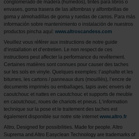
conglomerado de madera (húmedos), tintes para libros o
envases, goma trasera de las alfombras y alfombrillas de
goma y almohadillas de goma y ruedas de carros. Para más
información sobre mantenimiento o instalación de nuestros
productos pincha aquí:
www.altroscandess.com
Veuillez vous référer aux instructions de notre guide
d‘installation et d‘entretien. Le non respect de ces
instructions peut affecter la performance du revêtement.
Certaines matières sont connues pour causer des taches
sur les sols en vinyle. Quelques exemples: l‘asphalte et les
bitumes, les cartons / panneaux durs (mouillés), l‘encre de
documents imprimés ou emballages, tapis avec envers de
caoutchouc et nattes en caoutchouc et supports de meuble
en caoutchouc, roues de chariots et pneus. L‘information
technique sur la pose et le traitement des taches est
également disponible sur notre site internet
www.altro.fr
Altro, Designed for possibilities. Made for people. Altro
Suprema and Altro Easyclean Technology are trademarks of