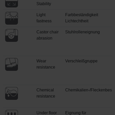
Stability
Light
Farbbeständigkeit
fastness
Lichtechtheit
Castor chair
Stuhlrolleneignung
abrasion
Wear
Verschleißgruppe
resistance
Chemical
Chemikalien-/Fleckenbestä
resistance
Under floor
Eignung für