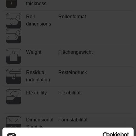
thickness
Roll
Rollenformat
dimensions
Weight
Flächengewicht
Residual
Resteindruck
indentation
Flexibility
Flexibilität
Dimensional
Formstabilität
Stability