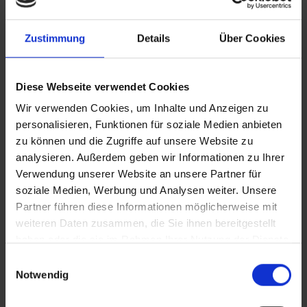
Thermal
Wärmeleitfähigkeit
conductivity
Zustimmung
Details
Über Cookies
Light
Farbbeständigkeit
fastness
Lichtechtheit
Diese Webseite verwendet Cookies
Castor chair
Stuhlrolleneignung
Wir verwenden Cookies, um Inhalte und Anzeigen zu
abrasion
personalisieren, Funktionen für soziale Medien anbieten
zu können und die Zugriffe auf unsere Website zu
analysieren. Außerdem geben wir Informationen zu Ihrer
Wear
Verschleißgruppe
Verwendung unserer Website an unsere Partner für
resistance
soziale Medien, Werbung und Analysen weiter. Unsere
Partner führen diese Informationen möglicherweise mit
Chemical
Chemikalien-/Fleckenbeständigkeit
weiteren Daten zusammen, die Sie ihnen bereitgestellt
resistance
haben oder die sie im Rahmen Ihrer Nutzung der Dienste
gesammelt haben.
Einwilligungsauswahl
Notwendig
Electrical
Elektrostatisches
behaviours
électrostatiques