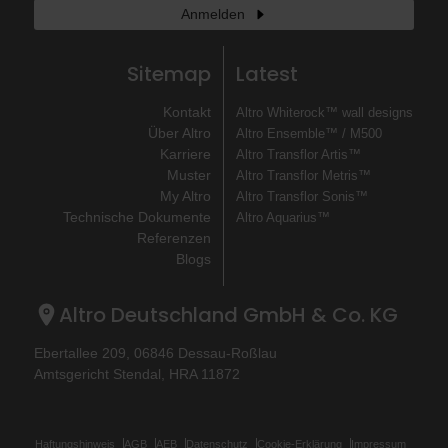
Anmelden
Sitemap
Latest
Kontakt
Altro Whiterock™ wall designs
Über Altro
Altro Ensemble™ / M500
Karriere
Altro Transflor Artis™
Muster
Altro Transflor Metris™
My Altro
Altro Transflor Sonis™
Technische Dokumente
Altro Aquarius™
Referenzen
Blogs
Altro Deutschland GmbH & Co. KG
Ebertallee 209, 06846 Dessau-Roßlau
Amtsgericht Stendal, HRA 11872
Haftungshinweis
AGB
AEB
Datenschutz
Cookie-Erklärung
Impressum