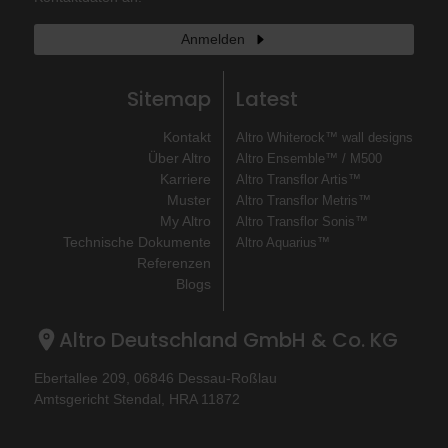
Anmelden
Sitemap
Latest
Kontakt
Altro Whiterock™ wall designs
Über Altro
Altro Ensemble™ / M500
Karriere
Altro Transflor Artis™
Muster
Altro Transflor Metris™
My Altro
Altro Transflor Sonis™
Technische Dokumente
Altro Aquarius™
Referenzen
Blogs
Altro Deutschland GmbH & Co. KG
Ebertallee 209, 06846 Dessau-Roßlau
Amtsgericht Stendal, HRA 11872