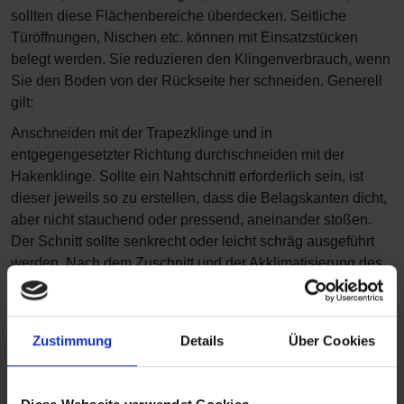
sollten diese Flächenbereiche überdecken. Seitliche
Türöffnungen, Nischen etc. können mit Einsatzstücken
belegt werden. Sie reduzieren den Klingenverbrauch, wenn
Sie den Boden von der Rückseite her schneiden. Generell
gilt:
Anschneiden mit der Trapezklinge und in
entgegengesetzter Richtung durchschneiden mit der
Hakenklinge. Sollte ein Nahtschnitt erforderlich sein, ist
dieser jeweils so zu erstellen, dass die Belagskanten dicht,
aber nicht stauchend oder pressend, aneinander stoßen.
Der Schnitt sollte senkrecht oder leicht schräg ausgeführt
werden. Nach dem Zuschnitt und der Akklimatisierung des
Belages kann der Bodenbelag in das Klebebett eingelegt
werden.
Hierbei ist es zweckmäßig, die Klebung bei größeren
Zustimmung
Details
Über Cookies
Flächen mit der mittleren Bahn zu beginnen bzw. mit den
Bahnhälften oder Teilen, die an angrenzende Raumteile
passgenau zugeschnitten wurden.