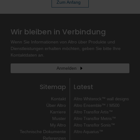
Zum Anfang
Wir bleiben in Verbindung
Wenn Sie Informationen von Altro über Produkte und
Dienstleistungen erhalten möchten, geben Sie bitte Ihre
Kontaktdaten an.
Anmelden
Sitemap
Latest
Kontakt
Altro Whiterock™ wall designs
Über Altro
Altro Ensemble™ / M500
Karriere
Altro Transflor Artis™
Muster
Altro Transflor Metris™
My Altro
Altro Transflor Sonis™
Technische Dokumente
Altro Aquarius™
Referenzen