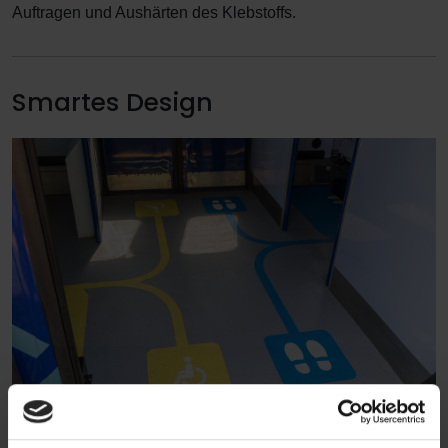
Auftragen und Aushärten des Klebstoffs.
Smartes Design
Um die Fahrt von A nach B zu einem rundum gelungenen