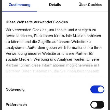
Erlebnis für die Reisenden zu machen, muss der Innenraum
Zustimmung
Details
Über Cookies
des Zuges so angenehm wie möglich gestaltet sein. Ein
gelungenes Design fängt die Emotionen der Fahrgäste auf
– sei es die fröhliche Aufregung für eine Urlaubsreise oder
Diese Webseite verwendet Cookies
eine komfortable Atmosphäre auf der Heimfahrt nach einem
Wir verwenden Cookies, um Inhalte und Anzeigen zu
langen Arbeitstag. Mit Hilfe von Farbe und Design schaffen
personalisieren, Funktionen für soziale Medien anbieten
Sie stets die richtige Umgebung – und das, ohne dabei
zu können und die Zugriffe auf unsere Website zu
Kompromisse in Sachen Sicherheit oder Funktionalität
analysieren. Außerdem geben wir Informationen zu Ihrer
eingehen zu müssen.
Verwendung unserer Website an unsere Partner für
soziale Medien, Werbung und Analysen weiter. Unsere
Ein weiteres wichtiges Element, um den Fahrgästen ein
Partner führen diese Informationen möglicherweise mit
positives Reiseerlebnis zu bieten, ist die Umsetzung eines
weiteren Daten zusammen, die Sie ihnen bereitgestellt
klaren, universellen Wegleitsystems. Mit den
laminierten
haben oder die sie im Rahmen Ihrer Nutzung der Dienste
Logos
von Altro haben Sie die Möglichkeit, jedes beliebige
gesammelt haben.
Logo zu integrieren.
Einwilligungsauswahl
Notwendig
Sichere Bodenbeläge
Präferenzen