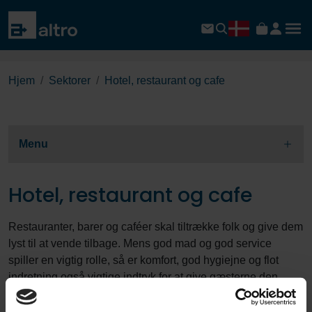
Hjem
Sektorer
Hotel, restaurant og cafe
Menu
Hotel, restaurant og cafe
Restauranter, barer og caféer skal tiltrække folk og give dem
lyst til at vende tilbage. Mens god mad og god service
spiller en vigtig rolle, så er komfort, god hygiejne og flot
indretning også vigtige indtryk for at give gæsterne den
ultimative oplevelse.