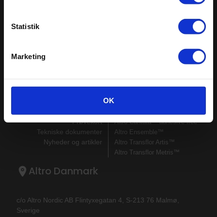
Få seneste nyt!
Hold dig opdateret. Tilmeld dig vores nyhedsbrev og
Statistik
få de seneste nyheder fra Altro direkte i indbakken.
Tilmeld dig her
Marketing
Sitemap
Seneste
OK
Kontakt os
Altro Stronghold™ 30
Om os
Altro Walkway™ 20
Prøvekort
Altro Cantata™ adhesive‐free
Tekniske dokumenter
Altro Ensemble™
Nyheder og artikler
Altro Transflor Artis™
Altro Transflor Metris™
Altro Danmark
c/o Altro Nordic AB Flintyxegatan 4, S-213 76 Malmø,
Sverige