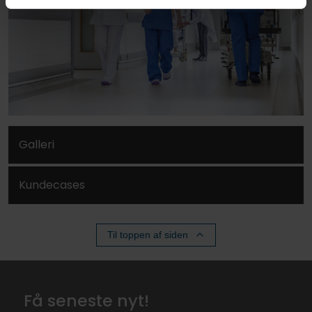
Galleri
Kundecases
Til toppen af ​​siden
Få seneste nyt!