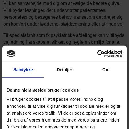
Vi kan samarbejde med dig om at vælge de bedste gulve.
Vi tilbyder løsninger, der understøtter patienternes,
personalets og besøgenes behov, uanset om det drejer sig
om komfort under fødderne, støjdæmpning eller at finde vej.
Til specialafsnit som fx psykiatriske afdelinger kan vi tilbyde
vejledning i at skabe et sikkert og hygiejnisk miljø for alle.
Vi har gulve til:
Hospitalsafdelinger
Samtykke
Detaljer
Om
Operationsstuer
Bad, omklædningsrum, vådrum og toiletter
Hospitalskøkkener
Denne hjemmeside bruger cookies
Nemt at rengøre
Vi bruger cookies til at tilpasse vores indhold og
annoncer, til at vise dig funktioner til sociale medier og til
Gulve til hospitaler skal være fleksible og tilpasses for at
at analysere vores trafik. Vi deler også oplysninger om
muliggøre en tæt forsegling mellem vægge og gulv. Når de
din brug af vores hjemmeside med vores partnere inden
er bløde og bøjelige, kan de foldes op ved vægforbindelsen
for sociale medier, annonceringspartnere og
og forhindre ophobning af støv og snavs i hjørner og kanter.