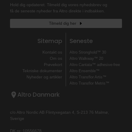
Hold dig opdateret. Tilmeld dig vores nyhedsbrev og
få de seneste nyheder fra Altro direkte i indbakken.
Tilmeld dig her
Sitemap
Seneste
Kontakt os
Altro Stronghold™ 30
Om os
Altro Walkway™ 20
Prøvekort
Altro Cantata™ adhesive‐free
Tekniske dokumenter
Altro Ensemble™
Nyheder og artikler
Altro Transflor Artis™
Altro Transflor Metris™
Altro Danmark
c/o Altro Nordic AB Flintyxegatan 4, S-213 76 Malmø,
Sverige
DK nr.:10556678