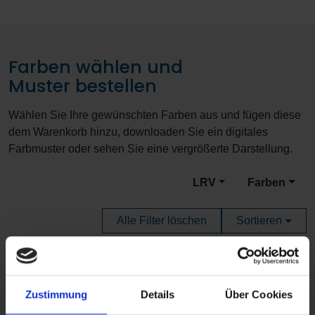
Farben wählen und
Muster bestellen
Wählen Sie Ihre gewünschten Farben aus und fügen diese
dem Warenkorb hinzu, downloaden Sie ein digitales
Farbmuster oder sehen Sie eine vergrößerte Darstellung.
LRV
Farben
Alle Filter löschen
Sortieren
Zustimmung
Details
Über Cookies