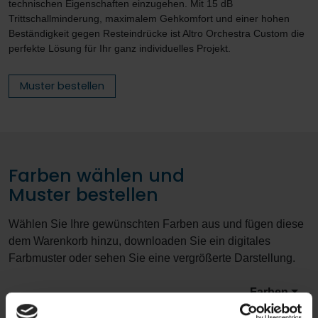
technischen Eigenschaften einzugehen. Mit 15 dB
Trittschallminderung, maximalem Gehkomfort und einer hohen
Beständigkeit gegen Resteindrücke ist Altro Orchestra Custom die
perfekte Lösung für Ihr ganz individuelles Projekt.
Muster bestellen
Farben wählen und
Muster bestellen
Wählen Sie Ihre gewünschten Farben aus und fügen diese
dem Warenkorb hinzu, downloaden Sie ein digitales
Farbmuster oder sehen Sie eine vergrößerte Darstellung.
Farben