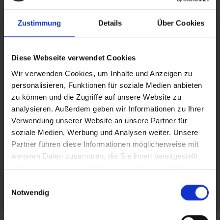
Alle Filter löschen
Sortieren
Zustimmung
Details
Über Cookies
Diese Webseite verwendet Cookies
Wir verwenden Cookies, um Inhalte und Anzeigen zu
personalisieren, Funktionen für soziale Medien anbieten
zu können und die Zugriffe auf unsere Website zu
analysieren. Außerdem geben wir Informationen zu Ihrer
Verwendung unserer Website an unsere Partner für
Moss 1
soziale Medien, Werbung und Analysen weiter. Unsere
DPSCH0065
Partner führen diese Informationen möglicherweise mit
weiteren Daten zusammen, die Sie ihnen bereitgestellt
haben oder die sie im Rahmen Ihrer Nutzung der Dienste
Alle 50 Designs ansehen
gesammelt haben.
Einwilligungsauswahl
Notwendig