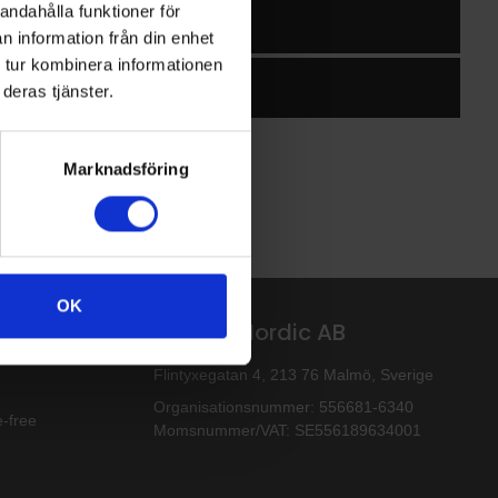
andahålla funktioner för
ratorier
n information från din enhet
 tur kombinera informationen
nsport
deras tjänster.
Marknadsföring
OK
Altro Nordic AB
Flintyxegatan 4, 213 76 Malmö, Sverige
Organisationsnummer: 556681-6340
‐free
Momsnummer/VAT: SE556189634001