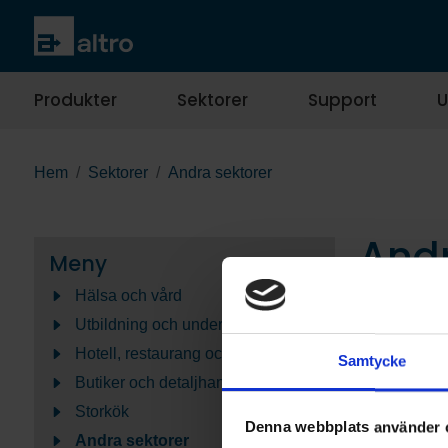
Produkter
Sektorer
Support
U
Hem
Sektorer
Andra sektorer
Andr
Meny
Hälsa och vård
Vi samarbeta
Utbildning och undervisning
sektorer, var
Hotell, restaurang och kafé
hygienutmani
Samtycke
Butiker och detaljhandel
Bostäder
Storkök
Denna webbplats använder 
Andra sektorer