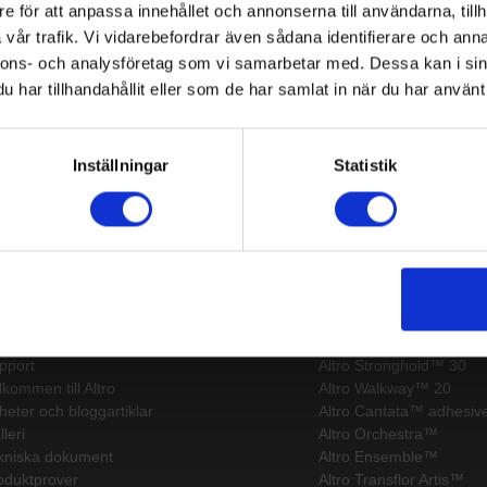
e för att anpassa innehållet och annonserna till användarna, tillh
Labo
vår trafik. Vi vidarebefordrar även sådana identifierare och anna
nnons- och analysföretag som vi samarbetar med. Dessa kan i sin
 institutioner
Tra
har tillhandahållit eller som de har samlat in när du har använt 
mmen
Inställningar
Statistik
itemap
Senaste
pport
Altro Stronghold™ 30
lkommen till Altro
Altro Walkway™ 20
heter och bloggartiklar
Altro Cantata™ adhesive
leri
Altro Orchestra™
kniska dokument
Altro Ensemble™
oduktprover
Altro Transflor Artis™